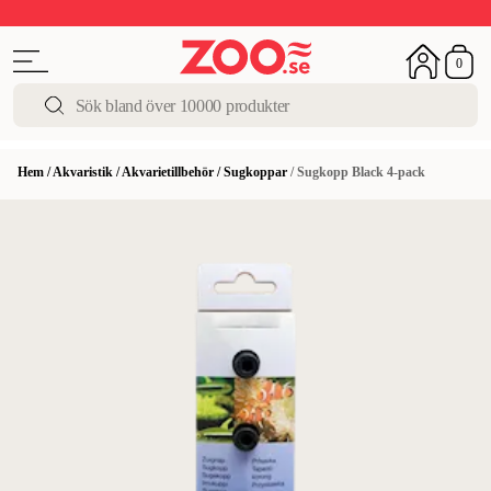
Upp till 50%
Super Summer DEALS
Shoppa nu!
0
Hem
/
Akvaristik
/
Akvarietillbehör
/
Sugkoppar
/
Sugkopp Black 4-pack