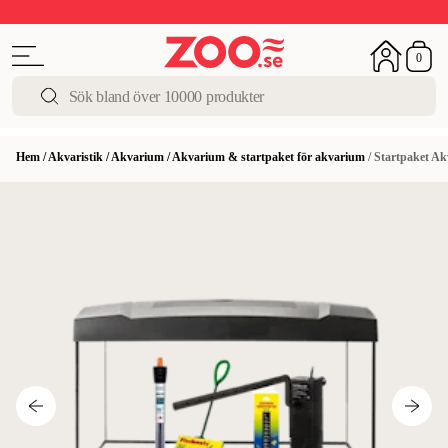
Upp till 50%
Super Summer DEALS
Shoppa nu!
0
Hem
/
Akvaristik
/
Akvarium
/
Akvarium & startpaket för akvarium
/
Startpaket Ak