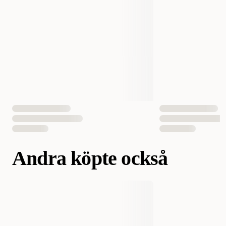
Volym
80 ml
Antal i förpackning
1 st
EAN Nummer
4014162613974
Andra köpte också