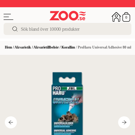
Upp till 50%
Super Summer DEALS
Shoppa nu!
0
Hem
/
Akvaristik
/
Akvarietillbehör
/
Korallim
/
ProHaru Universal Adhesive 80 ml