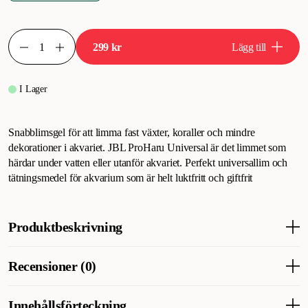
299 kr
Lägg till
I Lager
Snabblimsgel för att limma fast växter, koraller och mindre
dekorationer i akvariet. JBL ProHaru Universal är det limmet som
härdar under vatten eller utanför akvariet. Perfekt universallim och
tätningsmedel för akvarium som är helt luktfritt och giftfrit
Produktbeskrivning
Polymerbaserat universallim & tätningsmedel (luktfri & giftfri)
Recensioner (0)
som är permanent elastisk & kan även hårdna under vatten.
Limmet fastnar på allt utom PP & PE-plast. Laga sprickor i
akvarieglaset utan att behöva tömma vattnet.
Innehållsförteckning