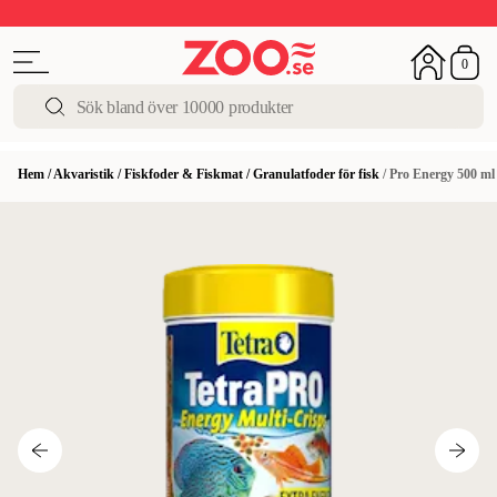
Upp till 50%
Super Summer DEALS
Shoppa nu!
0
Hem
/
Akvaristik
/
Fiskfoder & Fiskmat
/
Granulatfoder för fisk
/
Pro Energy 500 ml