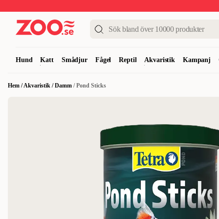
Upp till 50%
Super Summer DEALS
Shoppa nu!
Hund
Katt
Smådjur
Fågel
Reptil
Akvaristik
Kampanj
Hem
/
Akvaristik
/
Damm
/
Pond Sticks