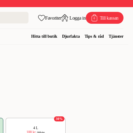
Favoriter
Logga in
Till kassan
0
Hitta till butik
Djurfakta
Tips & råd
Tjänster
30
%
4 L
188 kr
269 kr