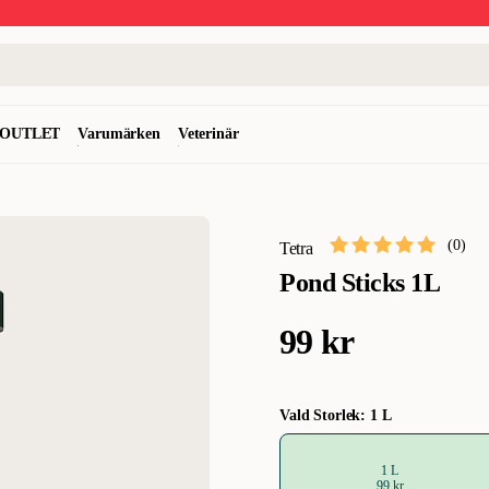
OUTLET
Varumärken
Veterinär
(
0
)
Tetra
Pond Sticks 1L
99 kr
Vald Storlek: 1 L
1 L
99 kr