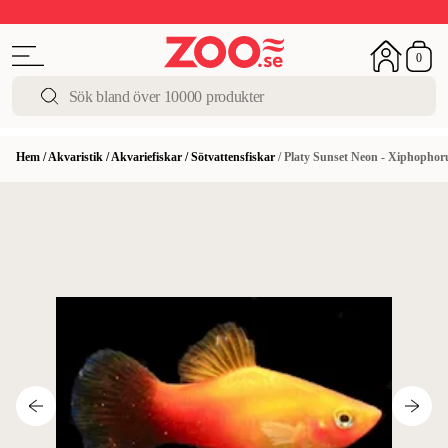
Upp till 50%
Super Summer DEALS
Shoppa nu!
0
Hem
/
Akvaristik
/
Akvariefiskar
/
Sötvattensfiskar
/
Platy Sunset Neon - Xiphophor