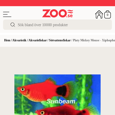
Upp till 50%
Super Summer DEALS
Shoppa nu!
0
Hem
/
Akvaristik
/
Akvariefiskar
/
Sötvattensfiskar
/
Platy Mickey Mouse - Xiphoph