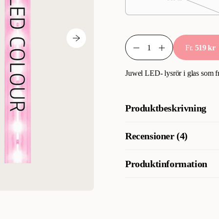
Fr.
519 kr
Juwel LED- lysrör i glas som f
Produktbeskrivning
JUWEL COLOUR LED - lysrör fr
Recensioner (4)
fiskar och växter framhävs bättr
Produktinformation
Vad tycker andra kunder
Multilux LED COLOUR får g
Artikelnummer
skillnad och tyckte att result
din befintliga armatur innan