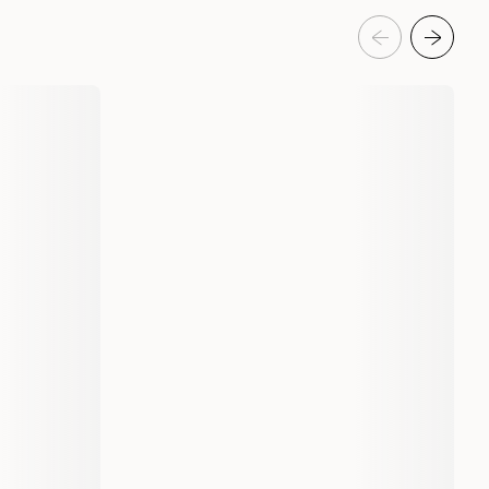
censioner
Lysrör till akvarium - T8, T5 & LED
Juwel
1171142
1171146
1171148
590 mm
895 mm
1047 mm
1000 gram
4022573868456
4022573868487
4022573868500