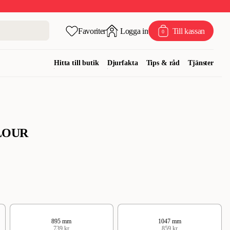
Favoriter
Logga in
Till kassan
0
Hitta till butik
Djurfakta
Tips & råd
Tjänster
OLOUR
895 mm
1047 mm
739 kr
859 kr