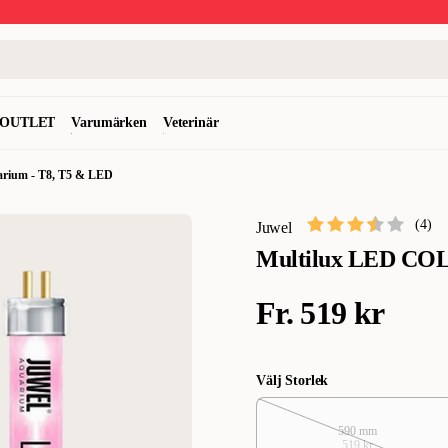
OUTLET
Varumärken
Veterinär
kvarium - T8, T5 & LED
(
4
)
Juwel
Multilux LED C
Fr.
519 kr
Välj Storlek
590 mm
519 kr