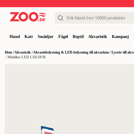
Upp till 50%
Super Summer DEALS
Shoppa nu!
Hund
Katt
Smådjur
Fågel
Reptil
Akvaristik
Kampanj
Hem
/
Akvaristik
/
Akvariebelysning & LED-belysning till akvarium
/
Lysrör till a
/
Multilux LED COLOUR