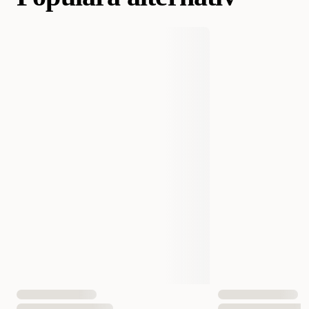
Varumärke
Aquadeco
Tillverkarens Artikelnummer
PS 006-S
Storlek
0,8-1,5 kg - Styck
EAN Nummer
4260092570058