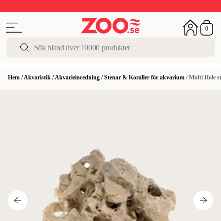
Upp till 50%
Super Summer DEALS
Shoppa nu!
0
Hem
/
Akvaristik
/
Akvarieinredning
/
Stenar & Koraller för akvarium
/
Multi Hole s