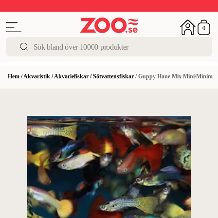
Upp till 50%
Super Summer DEALS
Shoppa nu!
0
Hem
/
Akvaristik
/
Akvariefiskar
/
Sötvattensfiskar
/
Guppy Hane Mix Mini/Minim