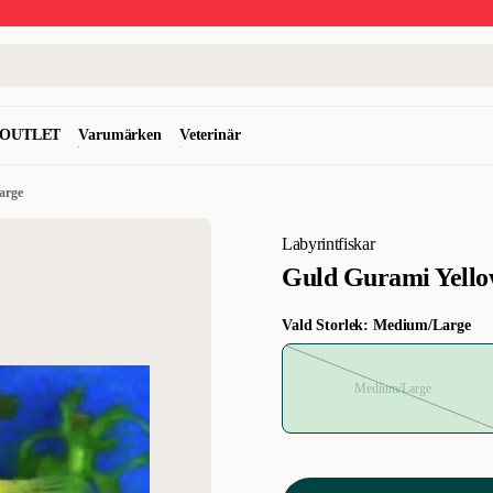
OUTLET
Varumärken
Veterinär
arge
Labyrintfiskar
Guld Gurami Yell
Vald Storlek: Medium/Large
Medium/Large