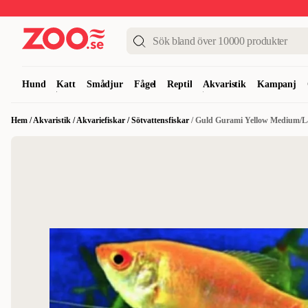
Upp till 50%
Super Summer DEALS
Shoppa nu!
Hund
Katt
Smådjur
Fågel
Reptil
Akvaristik
Kampanj
Hem
/
Akvaristik
/
Akvariefiskar
/
Sötvattensfiskar
/
Guld Gurami Yellow Medium/L