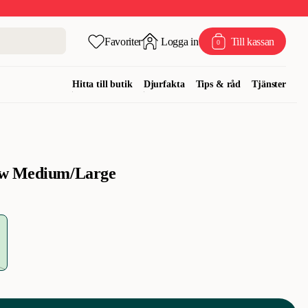
Favoriter
Logga in
Till kassan
0
Hitta till butik
Djurfakta
Tips & råd
Tjänster
ow Medium/Large