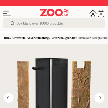
Upp till 50%
Super Summer DEALS
Shoppa nu!
0
Hem
/
Akvaristik
/
Akvarieinredning
/
Akvariebakgrunder
/
Filtercover Background 