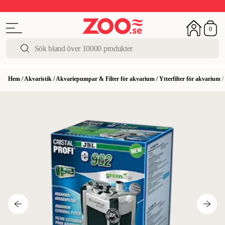
Upp till 50%
Super Summer DEALS
Shoppa nu!
0
Hem
/
Akvaristik
/
Akvariepumpar & Filter för akvarium
/
Ytterfilter för akvarium
/