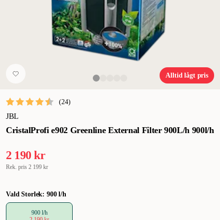
Alltid lågt pris
(
24
)
JBL
CristalProfi e902 Greenline External Filter 900L/h 900l/h
2 190 kr
Rek. pris
2 199 kr
Vald Storlek: 900 l/h
900 l/h
2 190 kr