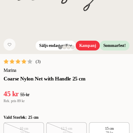
Säljs endast online
Kampanj
Sommarfest!
(
3
)
Marina
Coarse Nylon Net with Handle 25 cm
45 kr
55 kr
Rek. pris
89 kr
Vald Storlek: 25 cm
10 cm
12,5 cm
15 cm
59 kr
69 kr
79 kr