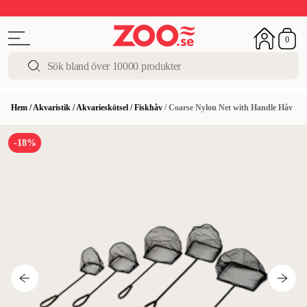
Upp till 50%
Super Summer DEALS
Shoppa nu!
0
Hem
/
Akvaristik
/
Akvarieskötsel
/
Fiskhåv
/
Coarse Nylon Net with Handle Håv
-18%