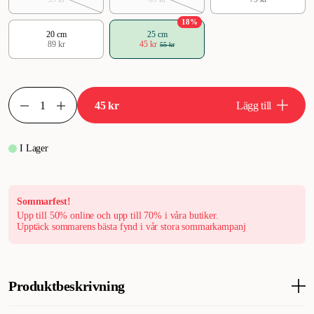
18
%
20 cm
25 cm
89 kr
45 kr
55 kr
45 kr
Lägg till
I Lager
Sommarfest!
Upp till 50% online och upp till 70% i våra butiker.
Upptäck sommarens bästa fynd i vår stora sommarkampanj
Produktbeskrivning
Grovmaskig fiskhåv i nylon från Marina, skapad för att förbättra