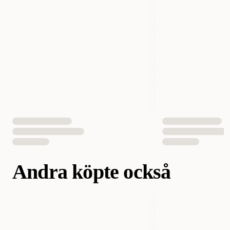
EAN Nummer
015561112680
Andra köpte också