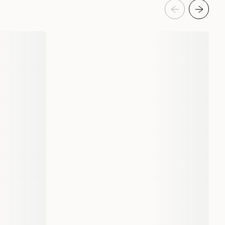
Akvaristik
Akvarieskötsel
Rengöringsverktyg för akvarium
JBL
6129100
6129200
6129300
Small
Medium
Large
200 gram
300 gram
550 gram
1 st
4014162612915
4014162612922
4014162612939