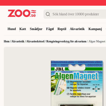
Upp till 50%
Super Summer DEALS
Shoppa nu!
Hund
Katt
Smådjur
Fågel
Reptil
Akvaristik
Kampanj
Hem
/
Akvaristik
/
Akvarieskötsel
/
Rengöringsverktyg för akvarium
/
Algae Magnet 