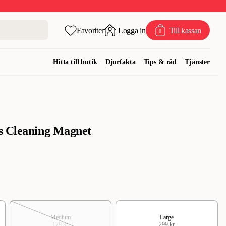
Favoriter
Logga in
Till kassan
0
Hitta till butik
Djurfakta
Tips & råd
Tjänster
s Cleaning Magnet
Medium
Large
179 kr
299 kr