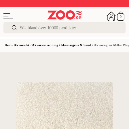
Sista chansen!
Super Summer DEALS
Upp till 50%
0
Hem
/
Akvaristik
/
Akvarieinredning
/
Akvariegrus & Sand
/
Akvariegrus Milky Wa