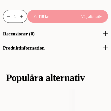
Fr.
119 kr
Välj alternativ
Recensioner (0)
Produktinformation
Artikelnummer
229222002
229222001
Populära alternativ
Kategori
Akvaristik
Akvarieinredning
Akvariegrus & Sand
Varumärke
Akvastabil
Tillverkarens Artikelnummer
AT22003
AT22010