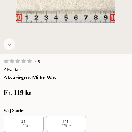
(
0
)
Akvastabil
Akvariegrus Milky Way
Fr.
119 kr
Välj Storlek
3 L
10 L
119 kr
279 kr