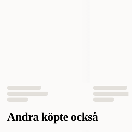
Storlek
3 L
10 L
Vikt
3000 gram
10000 gram
EAN Nummer
5701883202585
5701883202592
Andra köpte också