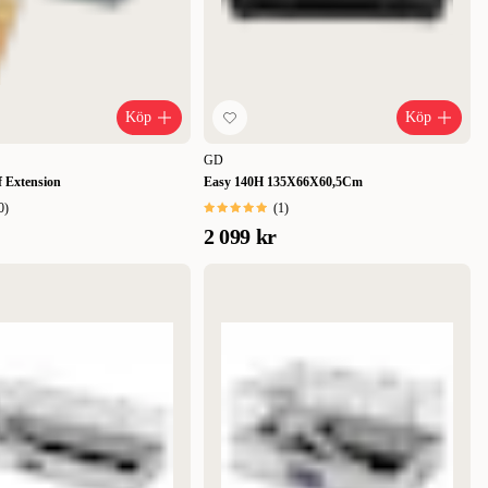
Köp
Köp
GD
f Extension
Easy 140H 135X66X60,5Cm
0
)
(
1
)
2 099 kr