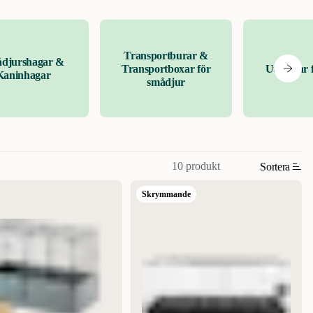
Transportburar &
djurshagar &
Transportboxar för
Uteburar 
Kaninhagar
smådjur
10 produkt
Sortera
Skrymmande