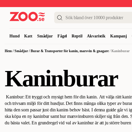
Upp till 50%
Super Summer DEALS
Shoppa nu!
Hund
Katt
Smådjur
Fågel
Reptil
Akvaristik
Kampanj
Hem
/
Smådjur
/
Burar & Transporter för kanin, marsvin & gnagare
/
Kaninburar
Kaninburar
Kaninbur: Ett tryggt och mysigt hem för din kanin
.
Att välja rätt kani
och trivsam miljö för ditt husdjur. Det finns många olika typer av bura
hitta den som passar just din kanins behov bäst. I denna guide går vi 
ska köpa en ny kaninbur samt hur marsvinsburen skiljer sig från den.
du bästa valet
.
En grundregel vid val av kaninbur är att ju större buren
trivas. Kaniner älskar att sträcka ut sina ben och hoppa runt, så se till a