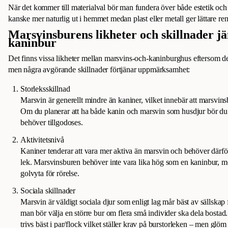
När det kommer till materialval bör man fundera över både estetik och 
kanske mer naturlig ut i hemmet medan plast eller metall ger lättare re
Marsvinsburens likheter och skillnader j
kaninbur
Det finns vissa likheter mellan marsvins-och-kaninburghus eftersom d
men några avgörande skillnader förtjänar uppmärksamhet:
Storleksskillnad
Marsvin är generellt mindre än kaniner, vilket innebär att marsvins
Om du planerar att ha både kanin och marsvin som husdjur bör du 
behöver tillgodoses.
Aktivitetsnivå
Kaniner tenderar att vara mer aktiva än marsvin och behöver där
lek. Marsvinsburen behöver inte vara lika hög som en kaninbur, me
golvyta för rörelse.
Sociala skillnader
Marsvin är väldigt sociala djur som enligt lag mår bäst av sällskap
man bör välja en större bur om flera små individer ska dela bostad
trivs bäst i par/flock vilket ställer krav på burstorleken – men g