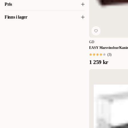
109 x 72 x 56 cm
(
1
)
Pris
118 x 59 x 50 cm
(
1
)
Finns i lager
453
453
120 x 59 x 55 cm
(
1
)
Finns i lager
(
9
)
135 x 66 x 60,5 cm
(
1
)
GD
144 x 72 x 56 cm
(
1
)
EASY Marsvinsbur/Kani
160 x 80 x 58 cm
(
1
)
(
3
)
1 259 kr
179 x 72 x 56 cm
(
1
)
37 x 72 x 50 cm
(
1
)
40 x 72 x 56 cm
(
1
)
74 x 72 x 56 cm
(
1
)