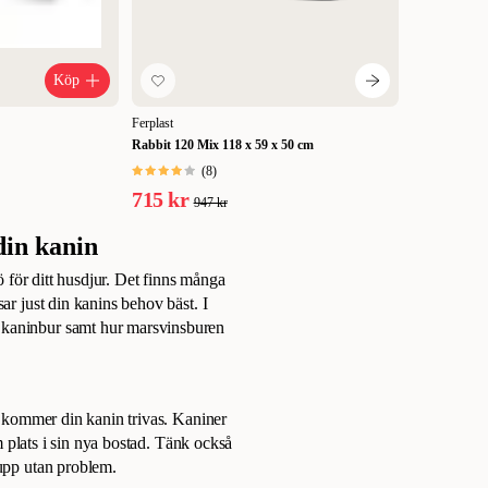
Köp
Ferplast
Rabbit 120 Mix 118 x 59 x 50 cm
(
8
)
715 kr
947 kr
din kanin
jö för ditt husdjur. Det finns många
ar just din kanins behov bäst. I
 kaninbur samt hur marsvinsburen
re kommer din kanin trivas. Kaniner
om plats i sin nya bostad. Tänk också
 upp utan problem.