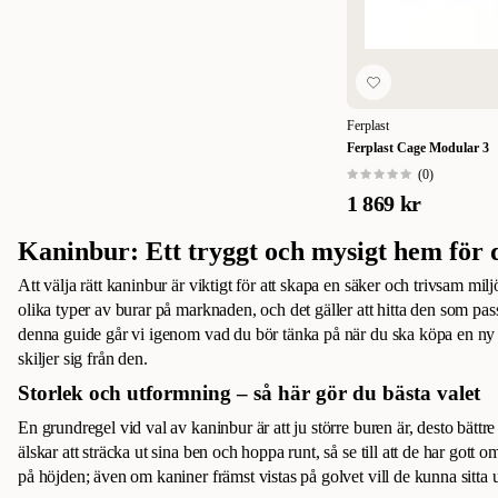
Ferplast
Ferplast Cage Modular 3
(
0
)
1 869 kr
Kaninbur: Ett tryggt och mysigt hem för 
Att välja rätt kaninbur är viktigt för att skapa en säker och trivsam mil
olika typer av burar på marknaden, och det gäller att hitta den som pass
denna guide går vi igenom vad du bör tänka på när du ska köpa en ny
skiljer sig från den.
Storlek och utformning – så här gör du bästa valet
En grundregel vid val av kaninbur är att ju större buren är, desto bätt
älskar att sträcka ut sina ben och hoppa runt, så se till att de har gott 
på höjden; även om kaniner främst vistas på golvet vill de kunna sitta