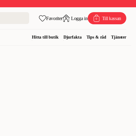
Favoriter
Logga in
Till kassan
0
Hitta till butik
Djurfakta
Tips & råd
Tjänster