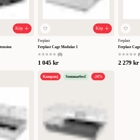
Köp
Köp
Ferplast
Ferplast
tension
Ferplast Cage Modular 1
Ferplast Cag
(
0
)
(
1 045 kr
2 279 kr
Kampanj
Sommarfest!
-24%