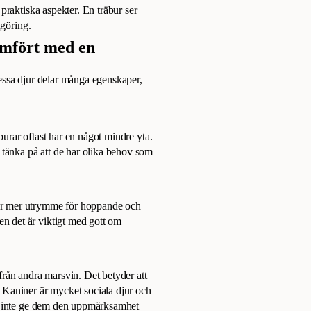
praktiska aspekter. En träbur ser
ngöring.
ämfört med en
essa djur delar många egenskaper,
burar oftast har en något mindre yta.
tänka på att de har olika behov som
för mer utrymme för hoppande och
n det är viktigt med gott om
 från andra marsvin. Det betyder att
. Kaniner är mycket sociala djur och
löm inte ge dem den uppmärksamhet