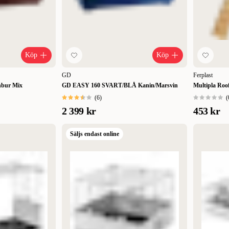
Köp
Köp
GD
Ferplast
nbur Mix
GD EASY 160 SVART/BLÅ Kanin/Marsvin
Multipla Roo
(
6
)
(
2 399 kr
453 kr
Säljs endast online