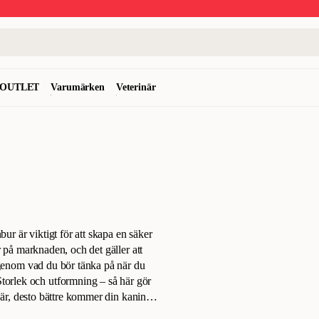
OUTLET
Varumärken
Veterinär
nbur är viktigt för att skapa en säker
r på marknaden, och det gäller att
igenom vad du bör tänka på när du
Storlek och utformning – så här gör
 är, desto bättre kommer din kanin
tt de har gott om plats i sin nya