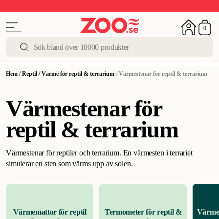
Upp till 50%
Super Summer DEALS
Shoppa nu!
0
Hem
/
Reptil
/
Värme för reptil & terrarium
/
Värmestenar för reptil & terrarium
Värmestenar för
reptil & terrarium
Värmestenar för reptiler och terrarium. En värmesten i terrariet
simulerar en sten som värms upp av solen.
Värmemattor för reptil
Termometer för reptil &
Värmes