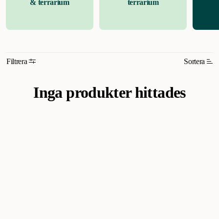
& terrarium
terrarium
Filtrera
Sortera
Relevans
Inga produkter hittades
Nyheter
Högsta pris
Lägsta pris
Rabatt