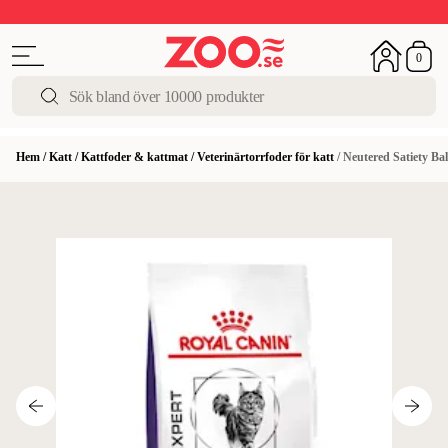
Upp till 50%
Super Summer DEALS
Shoppa nu!
0
Hem
/
Katt
/
Kattfoder & kattmat
/
Veterinärtorrfoder för katt
/
Neutered Satiety Bal