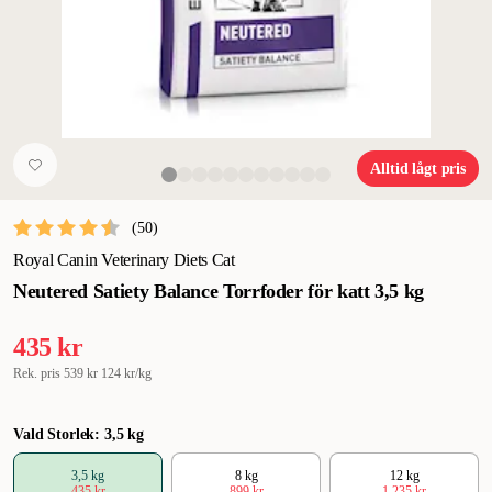
Alltid lågt pris
(
50
)
Royal Canin Veterinary Diets Cat
Neutered Satiety Balance Torrfoder för katt 3,5 kg
435 kr
Rek. pris
539 kr
124 kr/kg
Vald Storlek: 3,5 kg
3,5 kg
8 kg
12 kg
435 kr
899 kr
1 235 kr