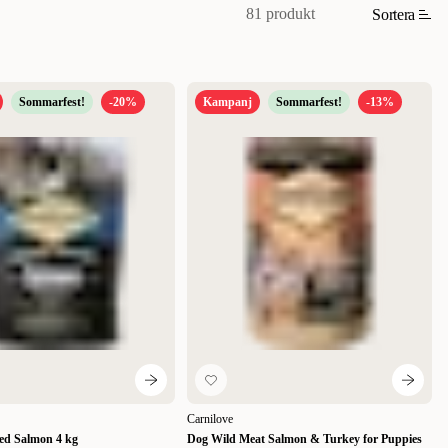
81 produkt
Sortera
Sommarfest!
-20%
Kampanj
Sommarfest!
-13%
Carnilove
eed Salmon 4 kg
Dog Wild Meat Salmon & Turkey for Puppies