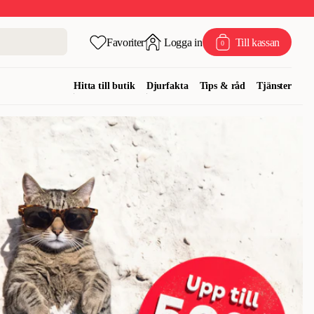
Favoriter
Logga in
Till kassan
0
Hitta till butik
Djurfakta
Tips & råd
Tjänster