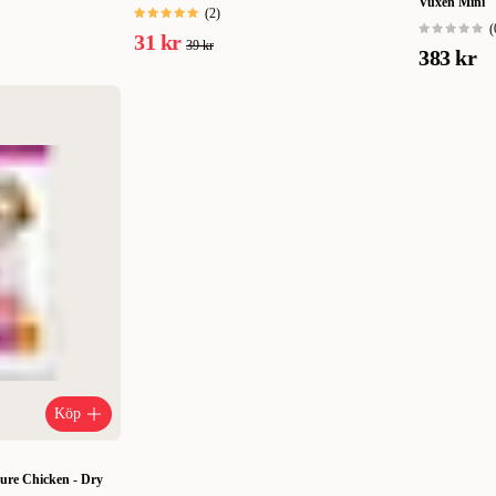
Vuxen Mini
(
2
)
(
31 kr
39 kr
383 kr
Köp
ure Chicken - Dry