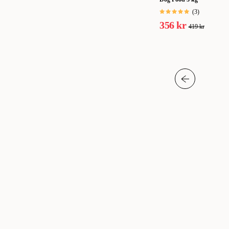
(
3
)
356 kr
419 kr