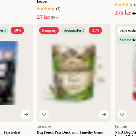
Leaves
(
(
3
)
375 kr
46
27 kr
39 kr
est!
-50%
Kampanj
Sommarfest!
-21%
Säljs enda
Sommarfes
Carnilove
Farmina
- Frystorkat
Dog Pouch Paté Duck with Timothy Grass
N&D Dog Pri