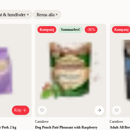
t & hundfoder
Rensa alla
Relevans
Nyheter
Kampanj
Sommarfest!
-31%
Kampanj
Högsta pris
Lägsta pris
Rabatt
Köp
Carnilove
Carnilove
e Pork 2 kg
Dog Pouch Paté Pheasant with Raspberry
Adult All Br