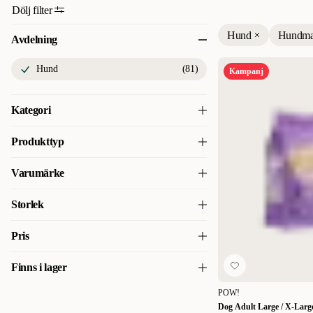
Dölj filter
Hund
Hundma
Avdelning
Hund
(
81
)
Kampanj
Kategori
Flexikoppel
(
2
)
Produkttyp
GPS & Säkerhet
(
3
)
Torrfoder för hund
(
66
)
Varumärke
Hundburar
(
34
)
Veterinärtorrfoder för hund
(
2
)
Acana
(
1
)
Storlek
Hundbäddar & Dynor
(
107
)
Våtmat & Våtfoder för hund
(
12
)
Carnilove
(
4
)
300 g
(
2
)
Pris
Hundgodis
(
101
)
CORE Petfood
(
4
)
370 g
(
6
)
Hundhalsband
(
243
)
Finns i lager
24
24
DIBAQ
(
1
)
400 g
(
1
)
Hundkläder
(
40
)
POW!
Finns i lager
(
57
)
Eukanuba
(
5
)
900 g
(
1
)
Dog Adult Large / X-Larg
Hundkoppel
(
70
)