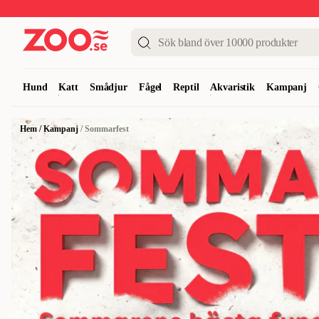
Upp till 50%
Super Summer DEALS
Shoppa nu!
Hund
Katt
Smådjur
Fågel
Reptil
Akvaristik
Kampanj
Hem
/
Kampanj
/
Sommarfest