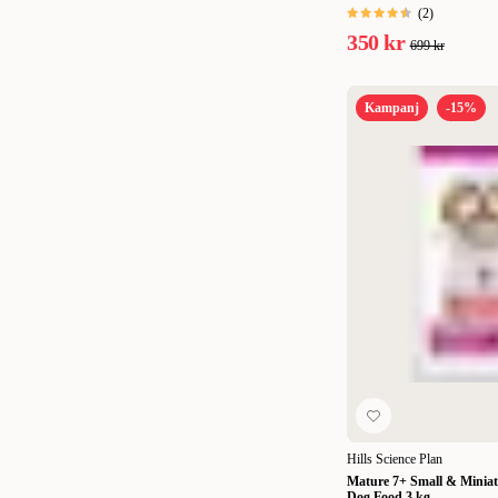
12 kg
(
10
)
(
2
)
350 kr
699 kr
14 kg
(
7
)
15 kg
(
3
)
Kampanj
-15%
17 kg
(
1
)
18 kg
(
2
)
10 x 140 g
(
1
)
12 x 85 g
(
2
)
Hills Science Plan
Mature 7+ Small & Miniat
Dog Food 3 kg