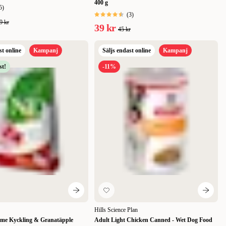
400 g
5
)
(
3
)
9 kr
39 kr
45 kr
st online
Kampanj
Säljs endast online
Kampanj
t!
-11%
Hills Science Plan
me Kyckling & Granatäpple
Adult Light Chicken Canned - Wet Dog Food