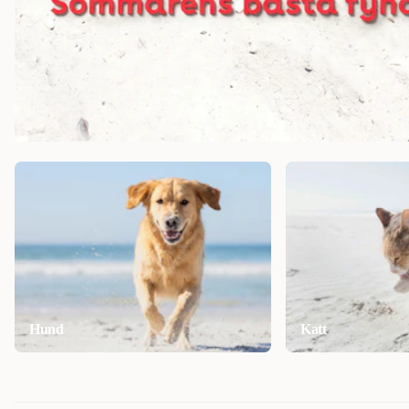
Hund
Katt