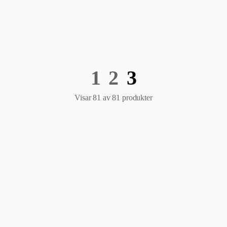
1
2
3
Visar 81 av 81
produkter