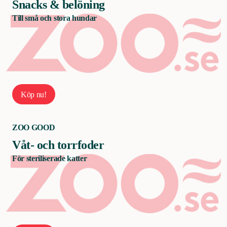
Snacks & belöning
Till små och stora hundar
Köp nu!
ZOO GOOD
Våt- och torrfoder
För steriliserade katter