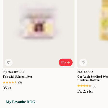
Köp
My favourite CAT
ZOO GOOD
Fish with Salmon 140 g
Cat Adult Sterilized Wei
Chicken - Kattmat
(
5
)
(
2
)
35 kr
Fr.
239 kr
My Favouite DOG