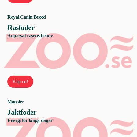
Royal Canin Breed
Rasfoder
Anpassat rasens behov
Köp nu!
Monster
Jaktfoder
Energi för långa dagar