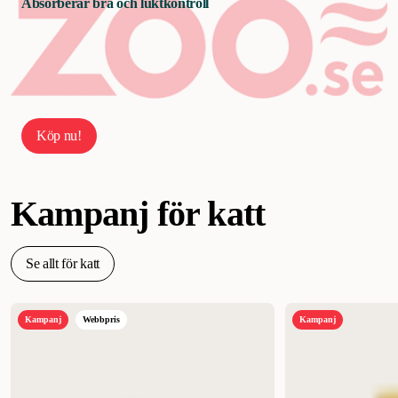
Absorberar bra och luktkontroll
Köp nu!
Kampanj för katt
Se allt för katt
Kampanj
Webbpris
Kampanj