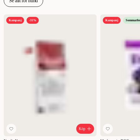
Se allt för hund
Kampanj
-31%
Kampanj
Sommarfes
Köp