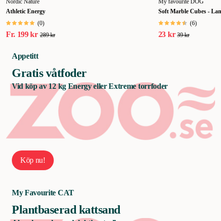
Nordic Nature
My favourite DOG
Athletic Energy
Soft Marble Cubes - La
(
0
)
(
6
)
Fr.
199 kr
23 kr
289 kr
39 kr
Appetitt
Gratis våtfoder
Vid köp av 12 kg Energy eller Extreme torrfoder
Köp nu!
My Favourite CAT
Plantbaserad kattsand