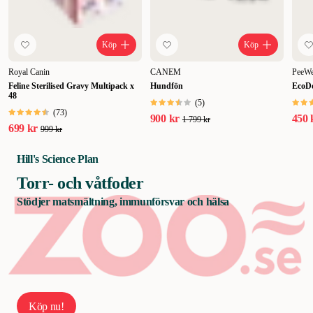
Köp
Köp
Royal Canin
CANEM
PeeW
Feline Sterilised Gravy Multipack x
Hundfön
EcoDo
48
(
5
)
(
73
)
900 kr
450 
1 799 kr
699 kr
999 kr
Hill's Science Plan
Torr- och våtfoder
Stödjer matsmältning, immunförsvar och hälsa
Köp nu!