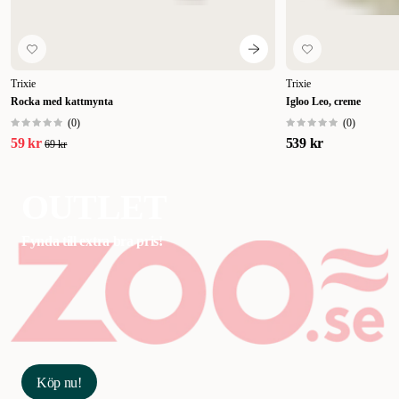
Trixie
Trixie
Rocka med kattmynta
Igloo Leo, creme
(
0
)
(
0
)
59 kr
539 kr
69 kr
OUTLET
Fynda till extra bra pris!
Köp nu!