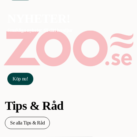
NYHETER!
Smakliga nyheter till ditt husdjur
Köp nu!
Tips & Råd
Se alla Tips & Råd