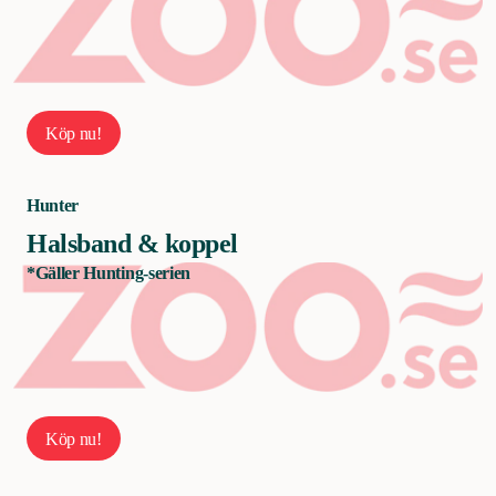
Köp nu!
Hunter
Halsband & koppel
*Gäller Hunting-serien
Köp nu!